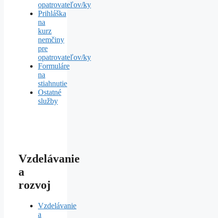
opatrovateľov/ky
Prihláška
na
kurz
nemčiny
pre
opatrovateľov/ky
Formuláre
na
stiahnutie
Ostatné
služby
Vzdelávanie
a
rozvoj
Vzdelávanie
a