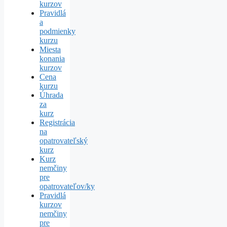
kurzov
Pravidlá
a
podmienky
kurzu
Miesta
konania
kurzov
Cena
kurzu
Úhrada
za
kurz
Registrácia
na
opatrovateľský
kurz
Kurz
nemčiny
pre
opatrovateľov/ky
Pravidlá
kurzov
nemčiny
pre