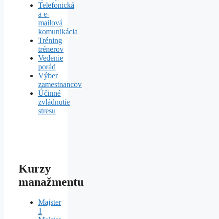
Telefonická
a e-
mailová
komunikácia
Tréning
trénerov
Vedenie
porád
Výber
zamestnancov
Účinné
zvládnutie
stresu
Kurzy
manažmentu
Majster
1