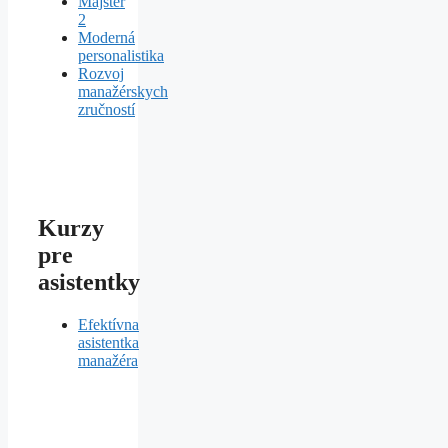
Majster
2
Moderná
personalistika
Rozvoj
manažérskych
zručností
Kurzy
pre
asistentky
Efektívna
asistentka
manažéra