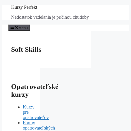
Preskočiť
Kurzy Perfekt
na
Nedostatok vzdelania je príčinou chudoby
obsah
Menu
Soft Skills
Opatrovateľské
kurzy
Kurzy
pre
opatrovateľov
Formy
opatrovateľských