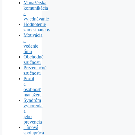
Manažérska
komunikácia
a
vyjednávanie
Hodnotenie
zamestnancov
Motivácia
a
vedenie
tímu
Obchodné
zručnosti
Prezentačné
zručnosti
Profil
a
osobnosť
manažéra
Syndróm
vyhorenia
a
jeho
prevencia
Tímová
spolupráca