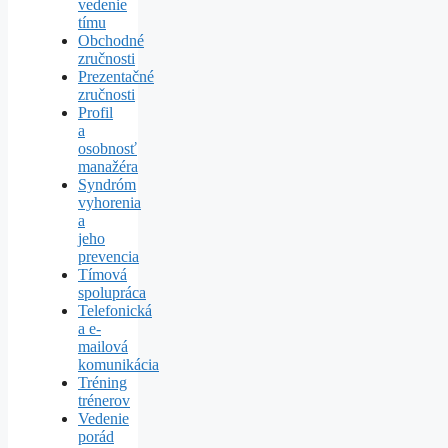
vedenie
tímu
Obchodné
zručnosti
Prezentačné
zručnosti
Profil
a
osobnosť
manažéra
Syndróm
vyhorenia
a
jeho
prevencia
Tímová
spolupráca
Telefonická
a e-
mailová
komunikácia
Tréning
trénerov
Vedenie
porád