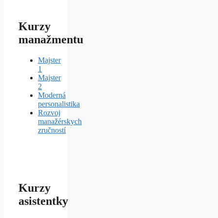
Kurzy
manažmentu
Majster
1
Majster
2
Moderná
personalistika
Rozvoj
manažérskych
zručností
Kurzy
asistentky