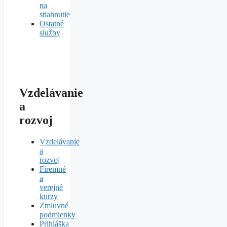
na
stiahnutie
Ostatné
služby
Vzdelávanie
a
rozvoj
Vzdelávanie
a
rozvoj
Firemné
a
verejné
kurzy
Zmluvné
podmienky
Prihláška