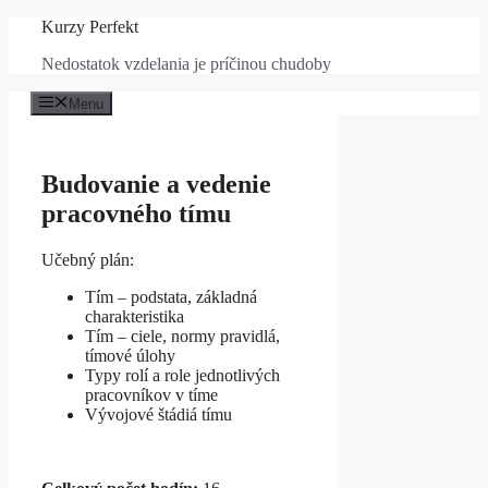
Preskočiť
Kurzy Perfekt
na
Nedostatok vzdelania je príčinou chudoby
obsah
Menu
Budovanie a vedenie
pracovného tímu
Učebný plán:
Tím – podstata, základná
charakteristika
Tím – ciele, normy pravidlá,
tímové úlohy
Typy rolí a role jednotlivých
pracovníkov v tíme
Vývojové štádiá tímu