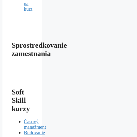
na
kurz
Sprostredkovanie
zamestnania
Soft
Skill
kurzy
Časový
manažment
Budovanie