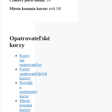
Celkový počet hodín:
16
Miesto konania kurzu: c
elá SR
Opatrovateľské
kurzy
Kurzy
pre
opatrovateľov
Formy
opatrovateľských
kurzov
Pravidlá
a
podmienky
kurzu
Miesta
konania
kurzov