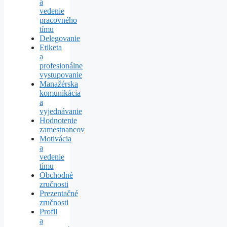
a
vedenie
pracovného
tímu
Delegovanie
Etiketa
a
profesionálne
vystupovanie
Manažérska
komunikácia
a
vyjednávanie
Hodnotenie
zamestnancov
Motivácia
a
vedenie
tímu
Obchodné
zručnosti
Prezentačné
zručnosti
Profil
a