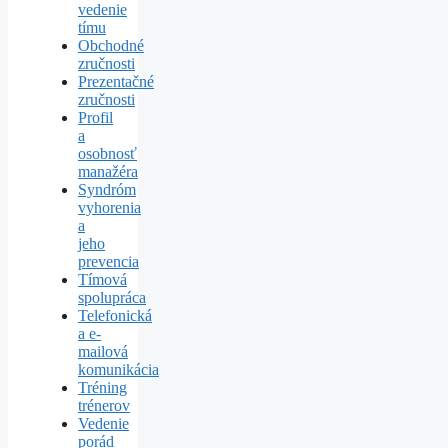
vedenie
tímu
Obchodné
zručnosti
Prezentačné
zručnosti
Profil
a
osobnosť
manažéra
Syndróm
vyhorenia
a
jeho
prevencia
Tímová
spolupráca
Telefonická
a e-
mailová
komunikácia
Tréning
trénerov
Vedenie
porád