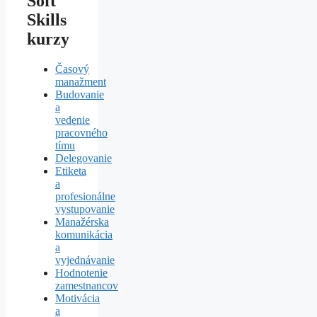
Soft
Skills
kurzy
Časový
manažment
Budovanie
a
vedenie
pracovného
tímu
Delegovanie
Etiketa
a
profesionálne
vystupovanie
Manažérska
komunikácia
a
vyjednávanie
Hodnotenie
zamestnancov
Motivácia
a