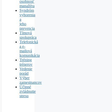
osobnosť
manažéra
Syndróm
vyhorenia
a
jeho
prevencia
Tímová
spolupráca
Telefonická
a e-
mailová
komunikácia
Tréning
trénerov
Vedenie
porád
Výber
zamestnancov
Účinné
zvládnutie
stresu