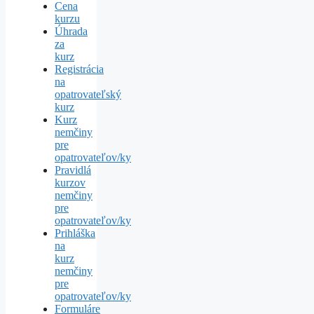
Cena
kurzu
Úhrada
za
kurz
Registrácia
na
opatrovateľský
kurz
Kurz
nemčiny
pre
opatrovateľov/ky
Pravidlá
kurzov
nemčiny
pre
opatrovateľov/ky
Prihláška
na
kurz
nemčiny
pre
opatrovateľov/ky
Formuláre