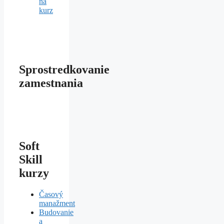
na
kurz
Sprostredkovanie
zamestnania
Soft
Skill
kurzy
Časový
manažment
Budovanie
a