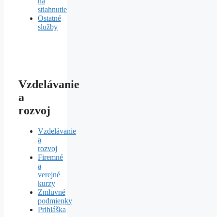
na
stiahnutie
Ostatné
služby
Vzdelávanie
a
rozvoj
Vzdelávanie
a
rozvoj
Firemné
a
verejné
kurzy
Zmluvné
podmienky
Prihláška