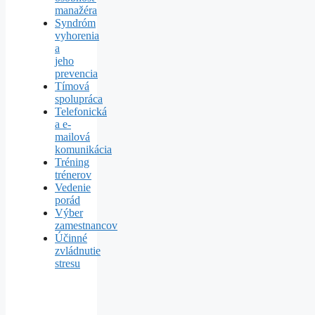
manažéra
Syndróm
vyhorenia
a
jeho
prevencia
Tímová
spolupráca
Telefonická
a e-
mailová
komunikácia
Tréning
trénerov
Vedenie
porád
Výber
zamestnancov
Účinné
zvládnutie
stresu