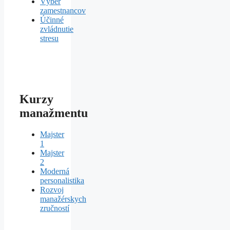
Výber
zamestnancov
Účinné
zvládnutie
stresu
Kurzy
manažmentu
Majster
1
Majster
2
Moderná
personalistika
Rozvoj
manažérskych
zručností