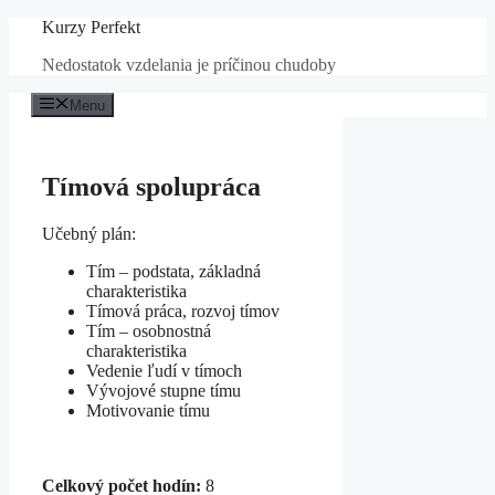
Preskočiť
Kurzy Perfekt
na
Nedostatok vzdelania je príčinou chudoby
obsah
Menu
Tímová spolupráca
Učebný plán:
Tím – podstata, základná
charakteristika
Tímová práca, rozvoj tímov
Tím – osobnostná
charakteristika
Vedenie ľudí v tímoch
Vývojové stupne tímu
Motivovanie tímu
Celkový počet hodín:
8