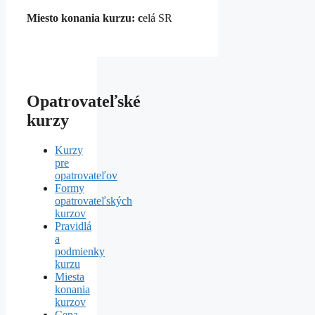
Miesto konania kurzu: c
elá SR
Opatrovateľské
kurzy
Kurzy
pre
opatrovateľov
Formy
opatrovateľských
kurzov
Pravidlá
a
podmienky
kurzu
Miesta
konania
kurzov
Cena