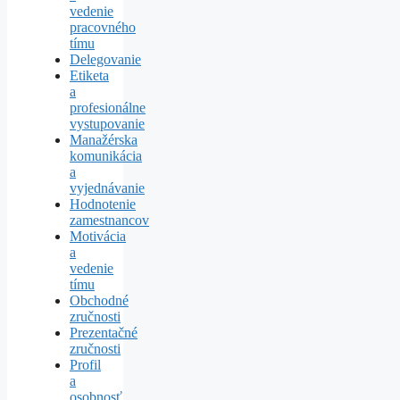
vedenie
pracovného
tímu
Delegovanie
Etiketa
a
profesionálne
vystupovanie
Manažérska
komunikácia
a
vyjednávanie
Hodnotenie
zamestnancov
Motivácia
a
vedenie
tímu
Obchodné
zručnosti
Prezentačné
zručnosti
Profil
a
osobnosť