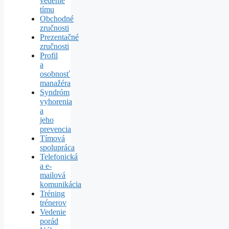
vedenie
tímu
Obchodné
zručnosti
Prezentačné
zručnosti
Profil
a
osobnosť
manažéra
Syndróm
vyhorenia
a
jeho
prevencia
Tímová
spolupráca
Telefonická
a e-
mailová
komunikácia
Tréning
trénerov
Vedenie
porád