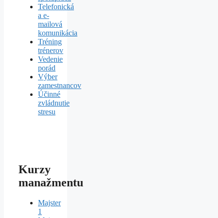
Telefonická
a e-
mailová
komunikácia
Tréning
trénerov
Vedenie
porád
Výber
zamestnancov
Účinné
zvládnutie
stresu
Kurzy
manažmentu
Majster
1