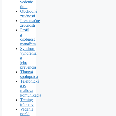
vedenie
tímu
Obchodné
zručnosti
Prezentačné
zručnosti
Profil
a
osobnosť
manažéra
Syndróm
vyhorenia
a
jeho
prevencia
Tímová
spolupráca
Telefonická
a e-
mailová
komunikácia
Tréning
trénerov
Vedenie
porád