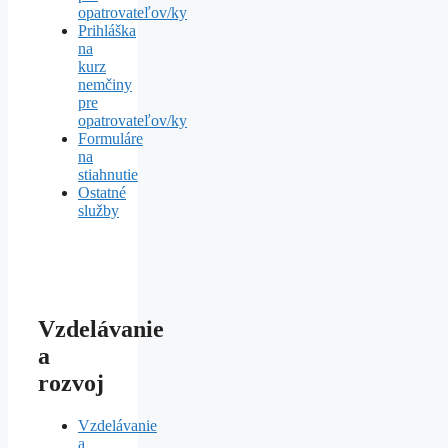
opatrovateľov/ky
Prihláška
na
kurz
nemčiny
pre
opatrovateľov/ky
Formuláre
na
stiahnutie
Ostatné
služby
Vzdelávanie
a
rozvoj
Vzdelávanie
a