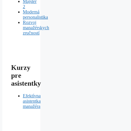
Majster
2
Moderná
personalistika
Rozvoj
manažérskych
zručností
Kurzy
pre
asistentky
Efektívna
asistentka
manažéra