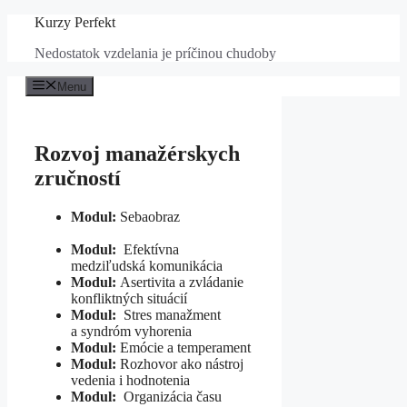
Preskočiť
Kurzy Perfekt
na
Nedostatok vzdelania je príčinou chudoby
obsah
Menu
Rozvoj manažérskych
zručností
Modul:
Sebaobraz
Modul:
Efektívna
medziľudská komunikácia
Modul:
Asertivita a zvládanie
konfliktných situácií
Modul:
Stres manažment
a syndróm vyhorenia
Modul:
Emócie a temperament
Modul:
Rozhovor ako nástroj
vedenia i hodnotenia
Modul:
Organizácia času