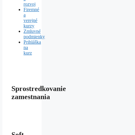
rozvoj
Firemné
a
verejné
kurzy
Zmluvné
podmienky
Prihláška
na
kurz
Sprostredkovanie
zamestnania
Soft