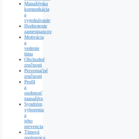
Manažérska
komunikácia
a
vyjednávanie
Hodnotenie
zamestnancov
Motivácia
a
vedenie
tímu
Obchodné
zručnosti
Prezentačné
zručnosti
Profil
a
osobnosť
manažéra
Syndróm
vyhorenia
a
jeho
prevencia
Tímová
spolupráca