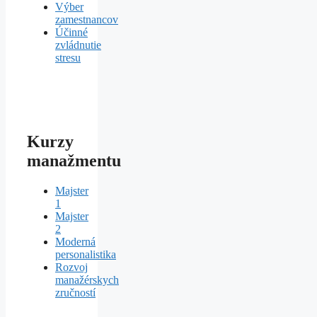
Výber
zamestnancov
Účinné
zvládnutie
stresu
Kurzy
manažmentu
Majster
1
Majster
2
Moderná
personalistika
Rozvoj
manažérskych
zručností