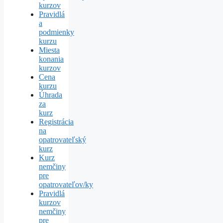
kurzov
Pravidlá
a
podmienky
kurzu
Miesta
konania
kurzov
Cena
kurzu
Úhrada
za
kurz
Registrácia
na
opatrovateľský
kurz
Kurz
nemčiny
pre
opatrovateľov/ky
Pravidlá
kurzov
nemčiny
pre