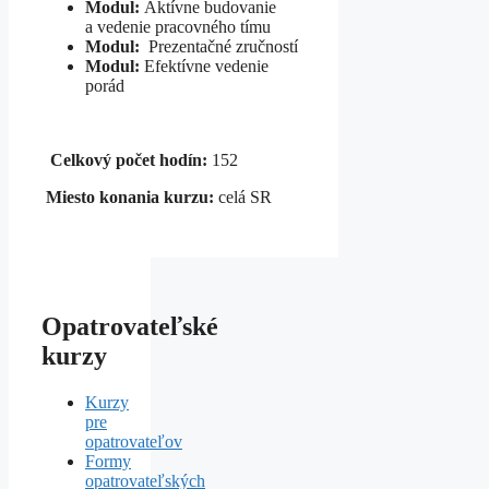
Modul:
Aktívne budovanie
a vedenie pracovného tímu
Modul:
Prezentačné zručností
Modul:
Efektívne vedenie
porád
Celkový počet hodín:
152
Miesto konania kurzu:
celá SR
Opatrovateľské
kurzy
Kurzy
pre
opatrovateľov
Formy
opatrovateľských