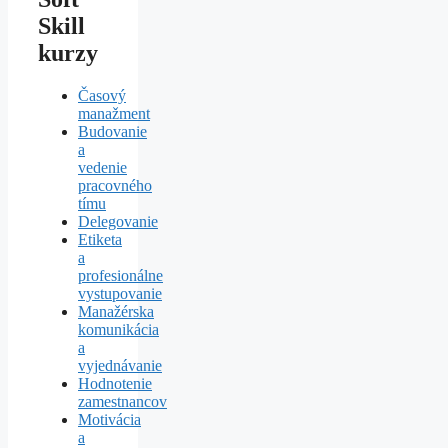
Skill
kurzy
Časový
manažment
Budovanie
a
vedenie
pracovného
tímu
Delegovanie
Etiketa
a
profesionálne
vystupovanie
Manažérska
komunikácia
a
vyjednávanie
Hodnotenie
zamestnancov
Motivácia
a