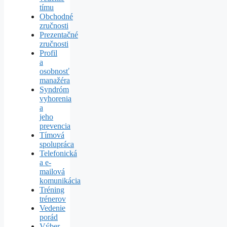
tímu
Obchodné
zručnosti
Prezentačné
zručnosti
Profil
a
osobnosť
manažéra
Syndróm
vyhorenia
a
jeho
prevencia
Tímová
spolupráca
Telefonická
a e-
mailová
komunikácia
Tréning
trénerov
Vedenie
porád
Výber