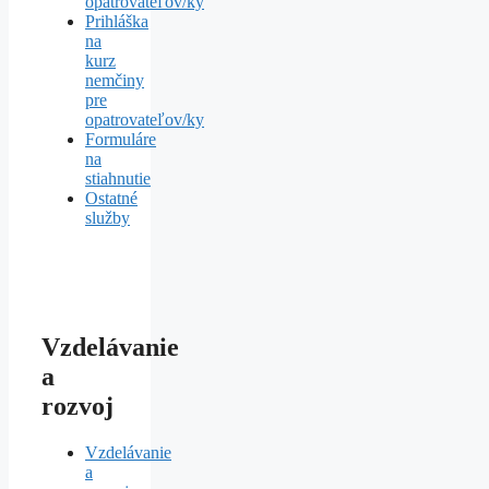
opatrovateľov/ky
Prihláška
na
kurz
nemčiny
pre
opatrovateľov/ky
Formuláre
na
stiahnutie
Ostatné
služby
Vzdelávanie
a
rozvoj
Vzdelávanie
a