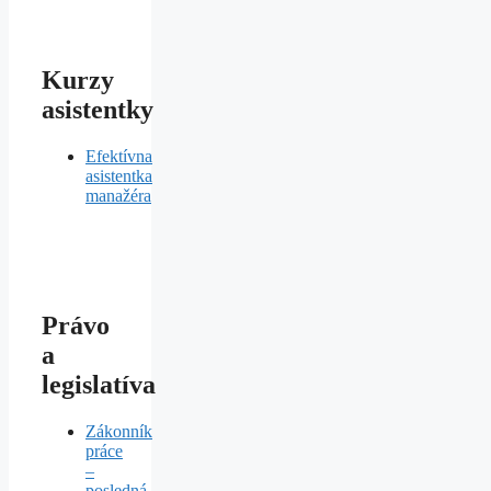
Kurzy
asistentky
Efektívna
asistentka
manažéra
Právo
a
legislatíva
Zákonník
práce
–
posledná