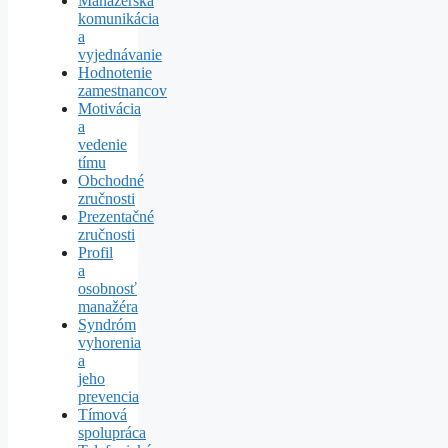
Manažérska
komunikácia
a
vyjednávanie
Hodnotenie
zamestnancov
Motivácia
a
vedenie
tímu
Obchodné
zručnosti
Prezentačné
zručnosti
Profil
a
osobnosť
manažéra
Syndróm
vyhorenia
a
jeho
prevencia
Tímová
spolupráca