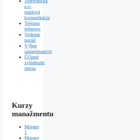
Telefonická
a e-
mailová
komunikácia
Tréning
trénerov
Vedenie
porád
Výber
zamestnancov
Účinné
zvládnutie
stresu
Kurzy
manažmentu
Majster
1
Majster