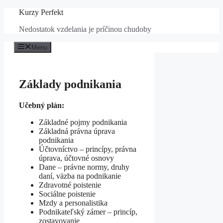
Preskočiť
Kurzy Perfekt
na
Nedostatok vzdelania je príčinou chudoby
obsah
Menu
Základy podnikania
Učebný plán:
Základné pojmy podnikania
Základná právna úprava
podnikania
Účtovníctvo – princípy, právna
úprava, účtovné osnovy
Dane – právne normy, druhy
daní, väzba na podnikanie
Zdravotné poistenie
Sociálne poistenie
Mzdy a personalistika
Podnikateľský zámer – princíp,
zostavovanie