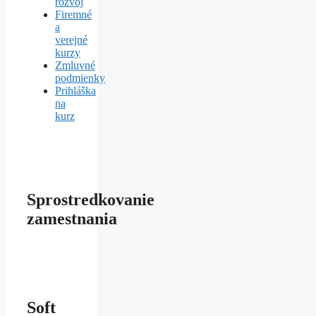
rozvoj
Firemné
a
verejné
kurzy
Zmluvné
podmienky
Prihláška
na
kurz
Sprostredkovanie
zamestnania
Soft