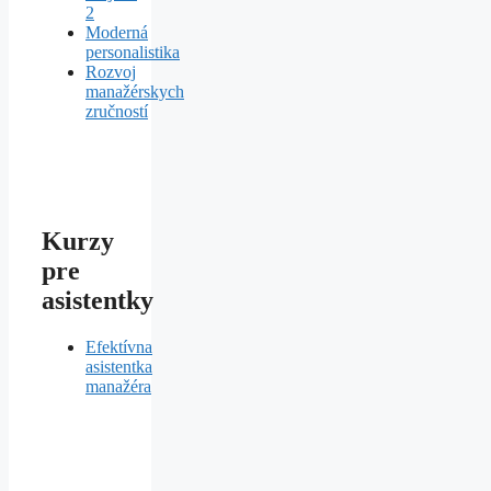
2
Moderná
personalistika
Rozvoj
manažérskych
zručností
Kurzy
pre
asistentky
Efektívna
asistentka
manažéra