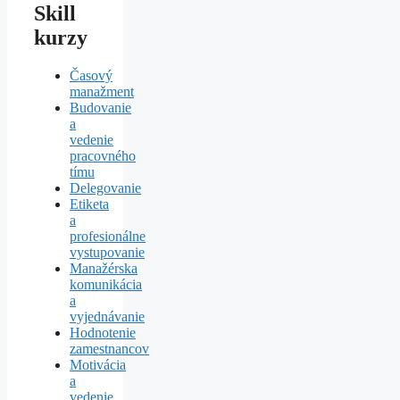
Skill
kurzy
Časový
manažment
Budovanie
a
vedenie
pracovného
tímu
Delegovanie
Etiketa
a
profesionálne
vystupovanie
Manažérska
komunikácia
a
vyjednávanie
Hodnotenie
zamestnancov
Motivácia
a
vedenie